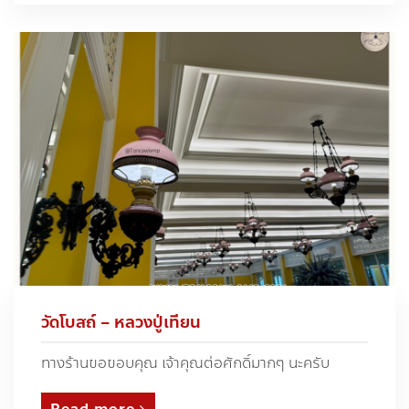
วัดโบสถ์ – หลวงปู่เทียน
ทางร้านขอขอบคุณ เจ้าคุณต่อศักดิ์มากๆ นะครับ