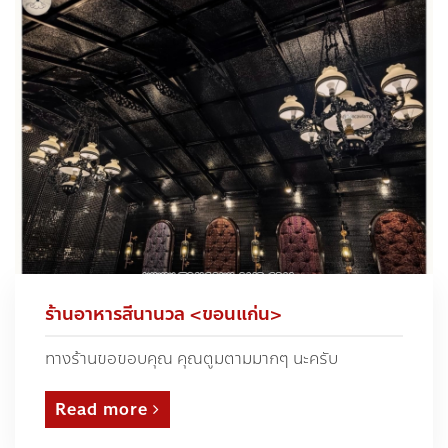
ร้านอาหารสีนานวล <ขอนแก่น>
ทางร้านขอขอบคุณ คุณตูมตามมากๆ นะครับ
Read more