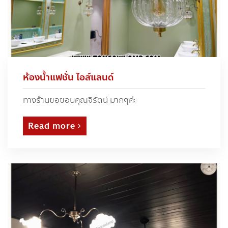
ห้องน้ำแฟชั่น ไอส์แลนด์
ทางร้านขอขอบคุณจิรัตน์ มากๆค่ะ
Read more