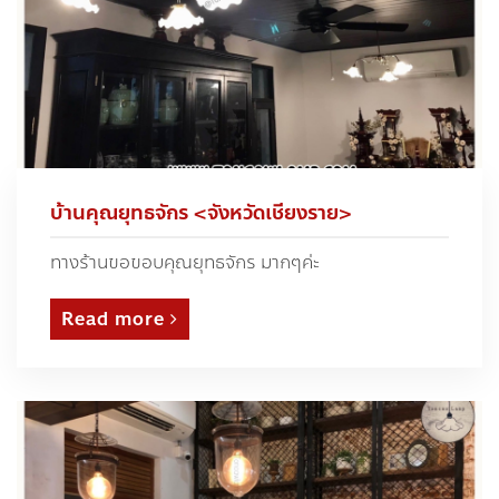
บ้านคุณยุทธจักร <จังหวัดเชียงราย>
ทางร้านขอขอบคุณยุทธจักร มากๆค่ะ
Read more