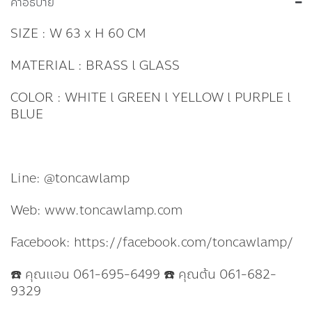
คำอธิบาย
SIZE : W 63 x H 60 CM
MATERIAL : BRASS l GLASS
COLOR : WHITE l GREEN l YELLOW l PURPLE l
BLUE
Line: @toncawlamp
Web: www.toncawlamp.com
Facebook: https://facebook.com/toncawlamp/
☎️ คุณแอน 061-695-6499 ☎️ คุณต้น 061-682-
9329