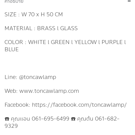
คำอธิบาย
SIZE : W 70 x H 50 CM
MATERIAL : BRASS l GLASS
COLOR : WHITE l GREEN l YELLOW l PURPLE l
BLUE
Line: @toncawlamp
Web: www.toncawlamp.com
Facebook: https://facebook.com/toncawlamp/
☎️ คุณแอน 061-695-6499 ☎️ คุณต้น 061-682-
9329