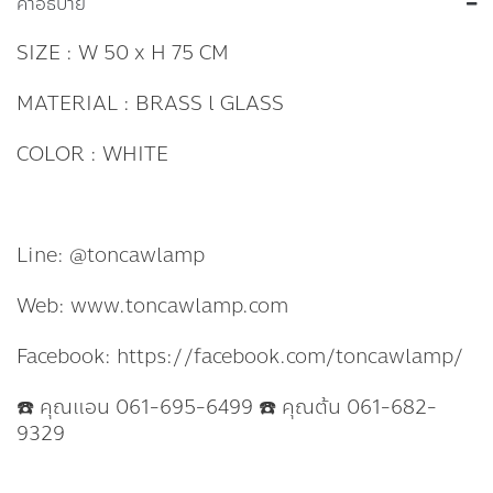
คำอธิบาย
SIZE : W 50 x H 75 CM
MATERIAL : BRASS l GLASS
COLOR : WHITE
Line: @toncawlamp
Web: www.toncawlamp.com
Facebook: https://facebook.com/toncawlamp/
☎️ คุณแอน 061-695-6499 ☎️ คุณต้น 061-682-
9329