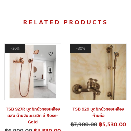
RELATED PRODUCTS
30%
30%
TSB 927R ชุดฝักบัวทองเหลือง
TSB 929 ชุดฝักบัวทองเหลือง
ผสม ด้ามจับเซรามิค สี Rose-
ก้านถือ
Gold
฿
7,900.00
฿
5,530.00
฿
6,900.00
฿
4,830.00