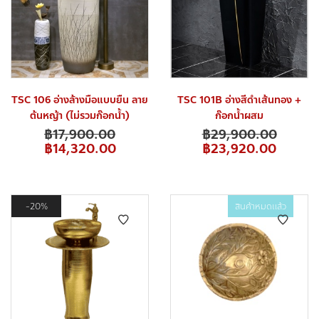
TSC 106 อ่างล้างมือแบบยืน ลาย
TSC 101B อ่างสีดำเส้นทอง +
ต้นหญ้า (ไม่รวมก๊อกน้ำ)
ก๊อกน้ำผสม
฿
17,900.00
฿
29,900.00
฿
14,320.00
฿
23,920.00
20%
สินค้าหมดแล้ว