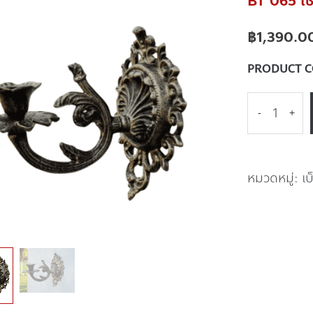
BT 065 เชิ
฿
1,390.0
PRODUCT 
-
+
หมวดหมู่:
เ