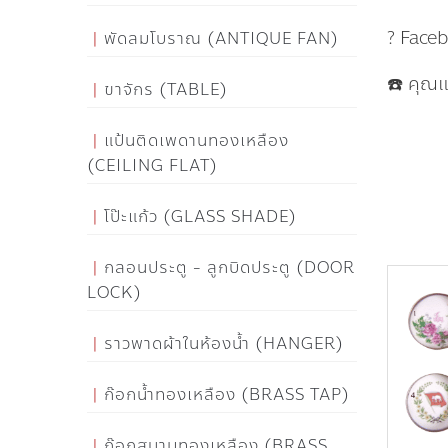
? Face
พัดลมโบราณ (ANTIQUE FAN)
☎️ คุณ
ขาจักร (TABLE)
แป้นติดเพดานทองเหลือง
(CEILING FLAT)
โป๊ะแก้ว (GLASS SHADE)
กลอนประตู - ลูกบิดประตู (DOOR
LOCK)
ราวพาดผ้าในห้องน้ำ (HANGER)
ก๊อกน้ำทองเหลือง (BRASS TAP)
ก๊อกสนามทองเหลือง (BRASS