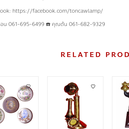
book: https://facebook.com/toncawlamp/
แอน 061-695-6499 ☎️ คุณต้น 061-682-9329
RELATED PRO