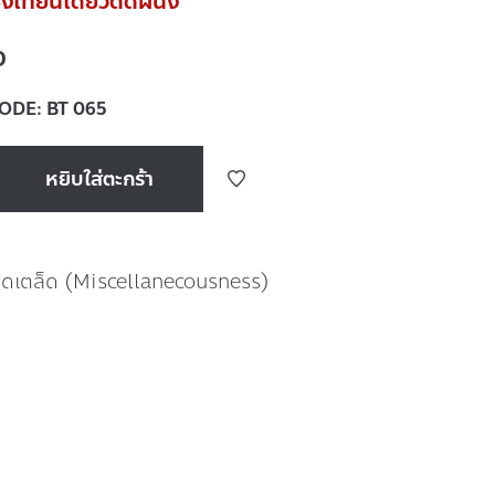
งเทียนเดี่ยวติดผนัง
0
CODE:
BT 065
หยิบใส่ตะกร้า
บ็ดเตล็ด (Miscellanecousness)