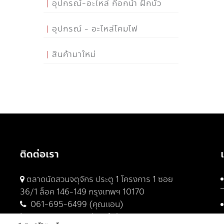
อุปกรณ์-อะไหล่ ก๊อกน้ำ ฝักบัว
อุปกรณ์ - อะไหล่โคมไฟ
สินค้ามาใหม่
ติดต่อเรา
ตลาดนัดสวนจตุจักร ประตู 1 โครงการ 1 ซอย
36/1 ล็อค 146-149 กรุงเทพฯ 10170
061-695-6499 (คุณแอน)
061-682-9329 (คุณต้น)