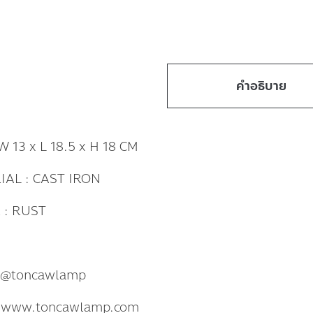
คำอธิบาย
W 13 x L 18.5 x H 18 CM
IAL : CAST IRON
 : RUST
: @toncawlamp
: www.toncawlamp.com