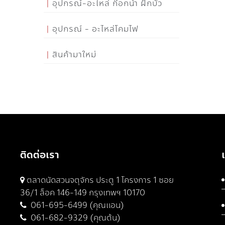
อุปกรณ์-อะไหล่ ก๊อกน้ำ ฝักบัว
อุปกรณ์ - อะไหล่โคมไฟ
สินค้ามาใหม่
ติดต่อเรา
ตลาดนัดสวนจตุจักร ประตู 1 โครงการ 1 ซอย
36/1 ล็อค 146-149 กรุงเทพฯ 10170
061-695-6499 (คุณแอน)
061-682-9329 (คุณต้น)