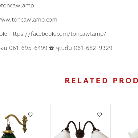
@toncawlamp
www.toncawlamp.com
ok: https://facebook.com/toncawlamp/
แอน 061-695-6499 ☎️ คุณต้น 061-682-9329
RELATED PRO