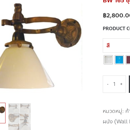
BW 165 ชุด
฿
2,800.0
PRODUCT 
สี
-
+
หมวดหมู่:
ก
ผนัง (Wall