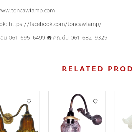
www.toncawlamp.com
ok: https://facebook.com/toncawlamp/
แอน 061-695-6499 ☎️ คุณต้น 061-682-9329
RELATED PRO