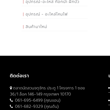
อุปกรณ์-อะไหล่ ก๊อกน้ำ ฝักบัว
อุปกรณ์ - อะไหล่โคมไฟ
สินค้ามาใหม่
ติดต่อเรา
ตลาดนัดสวนจตุจักร ประตู 1 โครงการ 1 ซอย
36/1 ล็อค 146-149 กรุงเทพฯ 10170
061-695-6499 (คุณแอน)
061-682-9329 (คุณต้น)