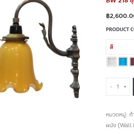
BW 218 ชุด
฿
2,600.0
PRODUCT 
สี
-
+
หมวดหมู่:
ก
ผนัง (Wall