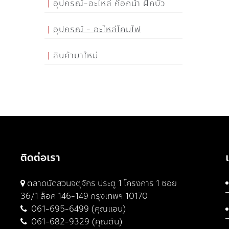
อุปกรณ์-อะไหล่ ก๊อกน้ำ ฝักบัว
อุปกรณ์ - อะไหล่โคมไฟ
สินค้ามาใหม่
ติดต่อเรา
ตลาดนัดสวนจตุจักร ประตู 1 โครงการ 1 ซอย
36/1 ล็อค 146-149 กรุงเทพฯ 10170
061-695-6499 (คุณแอน)
061-682-9329 (คุณต้น)