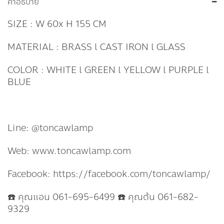
คำอธิบาย
SIZE : W 60x H 155 CM
MATERIAL : BRASS l CAST IRON l GLASS
COLOR : WHITE l GREEN l YELLOW l PURPLE l
BLUE
Line: @toncawlamp
Web: www.toncawlamp.com
Facebook: https://facebook.com/toncawlamp/
☎️ คุณแอน 061-695-6499 ☎️ คุณต้น 061-682-
9329