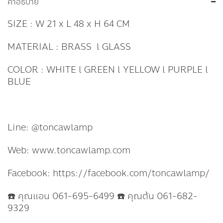
คำอธิบาย
SIZE : W 21 x L 48 x H 64 CM
MATERIAL : BRASS l GLASS
COLOR : WHITE l GREEN l YELLOW l PURPLE l
BLUE
Line: @toncawlamp
Web: www.toncawlamp.com
Facebook: https://facebook.com/toncawlamp/
☎️ คุณแอน 061-695-6499 ☎️ คุณต้น 061-682-
9329