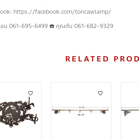
book: https://facebook.com/toncawlamp/
แอน 061-695-6499 ☎️ คุณต้น 061-682-9329
RELATED PRO