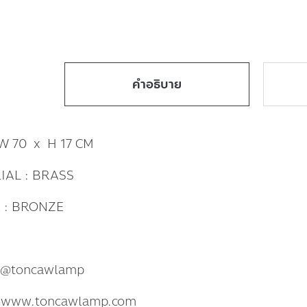
คำอธิบาย
 W 70 x H 17 CM
IAL : BRASS
 : BRONZE
: @toncawlamp
: www.toncawlamp.com