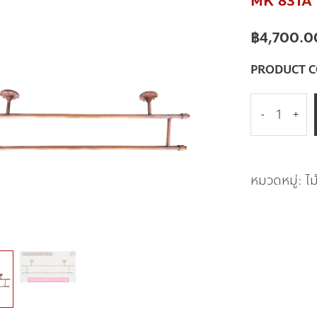
MK 831A พ
฿
4,700.0
PRODUCT 
-
+
หมวดหมู่:
ไ