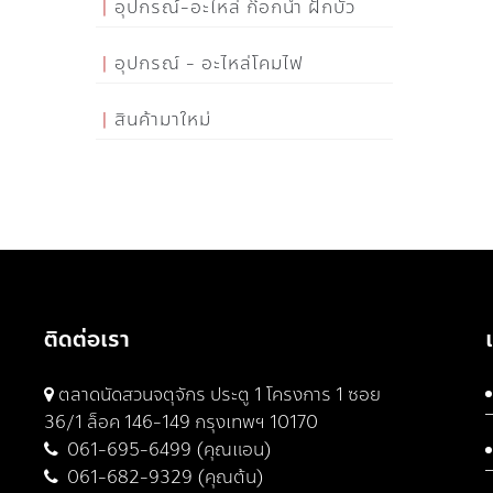
อุปกรณ์-อะไหล่ ก๊อกน้ำ ฝักบัว
อุปกรณ์ - อะไหล่โคมไฟ
สินค้ามาใหม่
ติดต่อเรา
ตลาดนัดสวนจตุจักร ประตู 1 โครงการ 1 ซอย
36/1 ล็อค 146-149 กรุงเทพฯ 10170
061-695-6499 (คุณแอน)
061-682-9329 (คุณต้น)