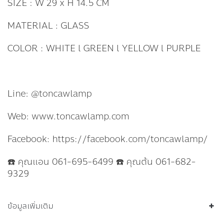
SIZE : W 29 x H 14.5 CM
MATERIAL : GLASS
COLOR : WHITE l GREEN l YELLOW l PURPLE
Line: @toncawlamp
Web: www.toncawlamp.com
Facebook: https://facebook.com/toncawlamp/
☎️ คุณแอน 061-695-6499 ☎️ คุณต้น 061-682-
9329
ข้อมูลเพิ่มเติม