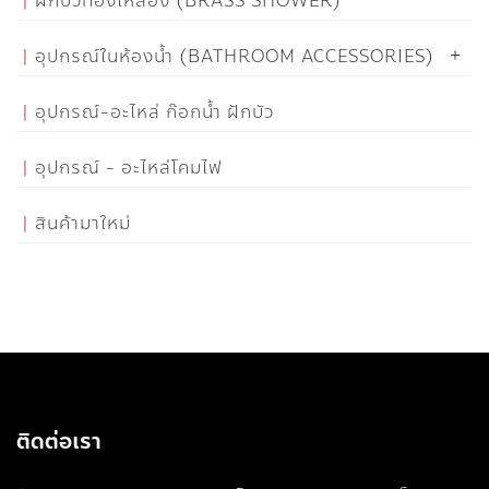
ฝักบัวทองเหลือง (BRASS SHOWER)
อุปกรณ์ในห้องน้ำ (BATHROOM ACCESSORIES)
อุปกรณ์-อะไหล่ ก๊อกน้ำ ฝักบัว
อุปกรณ์ - อะไหล่โคมไฟ
สินค้ามาใหม่
ติดต่อเรา