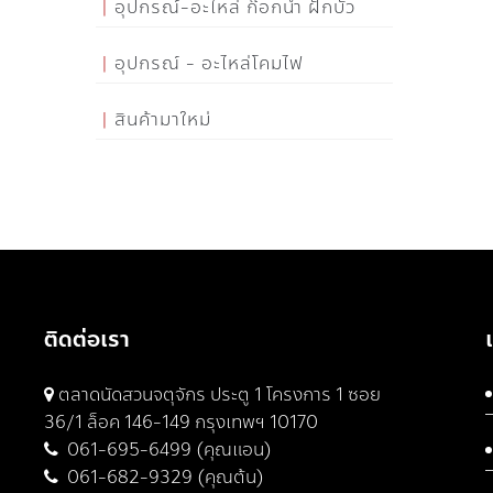
อุปกรณ์-อะไหล่ ก๊อกน้ำ ฝักบัว
อุปกรณ์ - อะไหล่โคมไฟ
สินค้ามาใหม่
ติดต่อเรา
ตลาดนัดสวนจตุจักร ประตู 1 โครงการ 1 ซอย
36/1 ล็อค 146-149 กรุงเทพฯ 10170
061-695-6499 (คุณแอน)
061-682-9329 (คุณต้น)