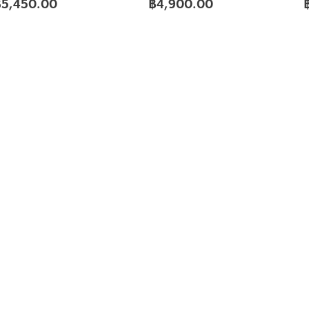
฿
5,450.00
฿
4,900.00