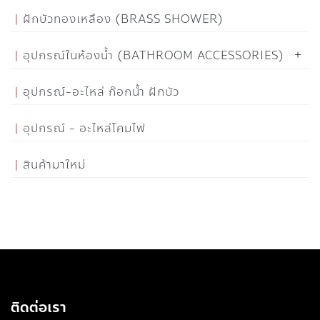
ฝักบัวทองเหลือง (BRASS SHOWER)
อุปกรณ์ในห้องน้ำ (BATHROOM ACCESSORIES)
อุปกรณ์-อะไหล่ ก๊อกน้ำ ฝักบัว
อุปกรณ์ - อะไหล่โคมไฟ
สินค้ามาใหม่
ติดต่อเรา