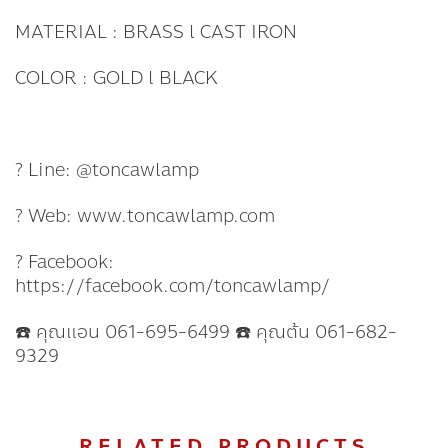
MATERIAL : BRASS l CAST IRON
COLOR : GOLD l BLACK
? Line: @toncawlamp
? Web: www.toncawlamp.com
? Facebook:
https://facebook.com/toncawlamp/
☎️ คุณแอน 061-695-6499 ☎️ คุณต้น 061-682-
9329
RELATED PRODUCTS