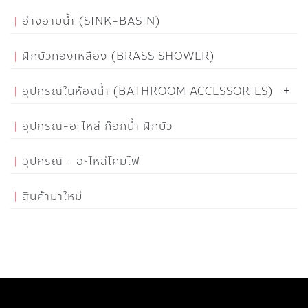
อ่างอาบน้ำ (SINK-BASIN)
ฝักบัวทองเหลือง (BRASS SHOWER)
อุปกรณ์ในห้องน้ำ (BATHROOM ACCESSORIES)
อุปกรณ์-อะไหล่ ก๊อกน้ำ ฝักบัว
อุปกรณ์ - อะไหล่โคมไฟ
สินค้ามาใหม่