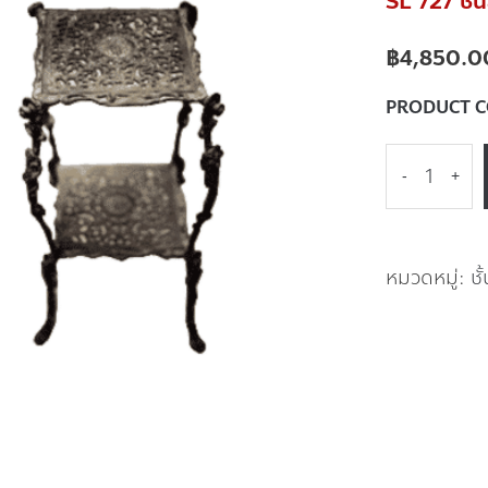
SL 727 ชั้น
฿
4,850.0
PRODUCT 
-
+
หมวดหมู่:
ชั