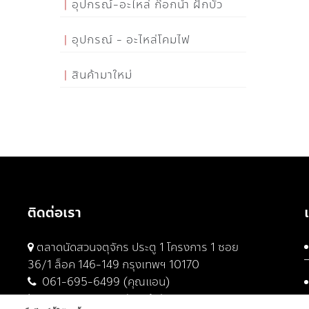
อุปกรณ์-อะไหล่ ก๊อกน้ำ ฝักบัว
อุปกรณ์ - อะไหล่โคมไฟ
สินค้ามาใหม่
ติดต่อเรา
ตลาดนัดสวนจตุจักร ประตู 1 โครงการ 1 ซอย
36/1 ล็อค 146-149 กรุงเทพฯ 10170
061-695-6499 (คุณแอน)
061-682-9329 (คุณต้น)