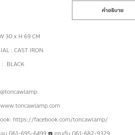
คำอธิบาย
 W 30 x H 69 CM
IAL : CAST IRON
 : BLACK
: @toncawlamp
: www.toncawlamp.com
book: https://facebook.com/toncawlamp/
แอน 061-695-6499 ☎️ คุณต้น 061-682-9329