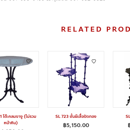
RELATED PRO
 โต๊ะกลมขางู (ไม่รวม
SL 723 ชั้นผีเสื้อปัดทอง
SL
หน้าหิน)
฿
5,150.00