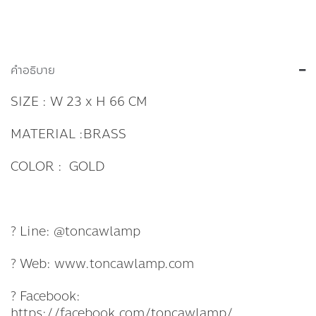
คำอธิบาย
SIZE : W 23 x H 66 CM
MATERIAL :BRASS
COLOR : GOLD
? Line: @toncawlamp
? Web: www.toncawlamp.com
? Facebook:
https://facebook.com/toncawlamp/