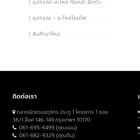
อุปกรณ์-อะไหล่ ก๊อกน้ำ ฝักบัว
อุปกรณ์ - อะไหล่โคมไฟ
สินค้ามาใหม่
ติดต่อเรา
ตลาดนัดสวนจตุจักร ประตู 1 โครงการ 1 ซอย
36/1 ล็อค 146-149 กรุงเทพฯ 10170
061-695-6499 (คุณแอน)
061-682-9329 (คุณต้น)