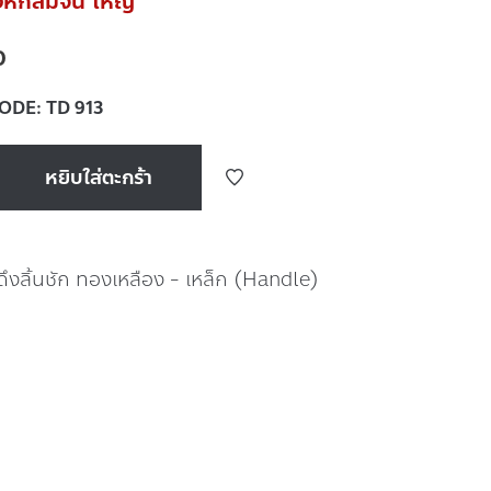
งห์กลมจีน ใหญ่
0
CODE:
TD 913
หยิบใส่ตะกร้า
่ดึงลิ้นชัก ทองเหลือง - เหล็ก (Handle)