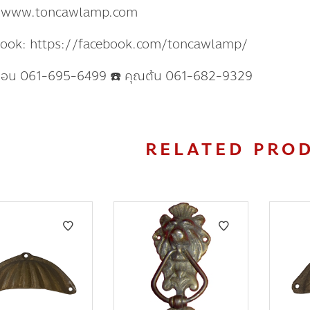
: www.toncawlamp.com
book: https://facebook.com/toncawlamp/
แอน 061-695-6499 ☎️ คุณต้น 061-682-9329
RELATED PRO