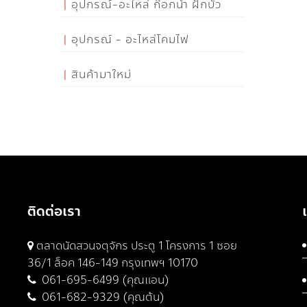
อุปกรณ์-อะไหล่ ก๊อกน้ำ ฝักบัว
อุปกรณ์ - อะไหล่โคมไฟ
สินค้ามาใหม่
ติดต่อเรา
ตลาดนัดสวนจตุจักร ประตู 1 โครงการ 1 ซอย
36/1 ล็อค 146-149 กรุงเทพฯ 10170
061-695-6499 (คุณแอน)
061-682-9329 (คุณต้น)