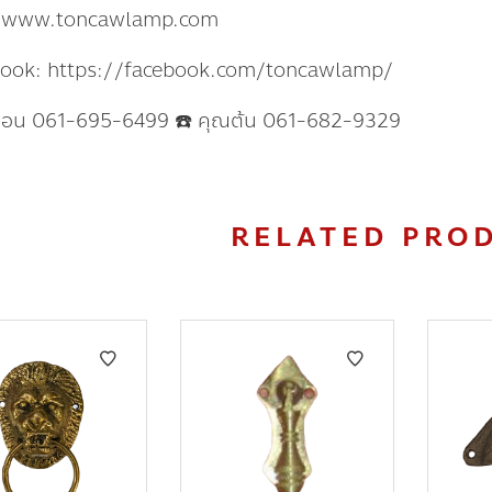
: www.toncawlamp.com
book: https://facebook.com/toncawlamp/
แอน 061-695-6499 ☎️ คุณต้น 061-682-9329
RELATED PRO