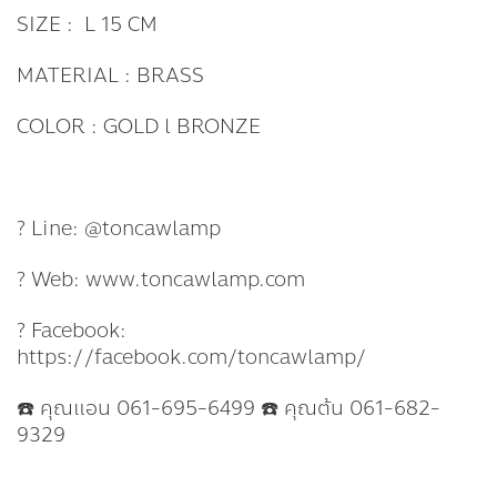
SIZE : L 15 CM
MATERIAL : BRASS
COLOR : GOLD l BRONZE
? Line: @toncawlamp
? Web: www.toncawlamp.com
? Facebook:
https://facebook.com/toncawlamp/
☎️ คุณแอน 061-695-6499 ☎️ คุณต้น 061-682-
9329