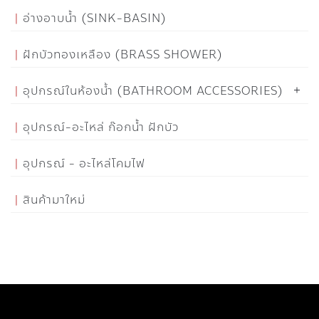
อ่างอาบน้ำ (SINK-BASIN)
ฝักบัวทองเหลือง (BRASS SHOWER)
อุปกรณ์ในห้องน้ำ (BATHROOM ACCESSORIES)
อุปกรณ์-อะไหล่ ก๊อกน้ำ ฝักบัว
อุปกรณ์ - อะไหล่โคมไฟ
สินค้ามาใหม่