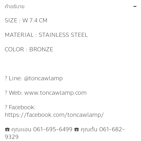
คำอธิบาย
SIZE : W 7.4 CM
MATERIAL : STAINLESS STEEL
COLOR : BRONZE
? Line: @toncawlamp
? Web: www.toncawlamp.com
? Facebook:
https://facebook.com/toncawlamp/
☎️ คุณแอน 061-695-6499 ☎️ คุณต้น 061-682-
9329