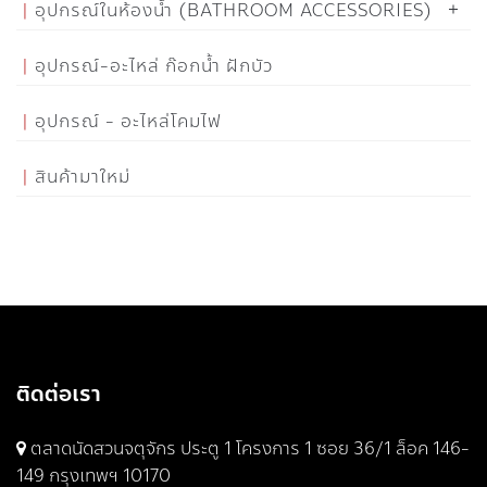
อุปกรณ์ในห้องน้ำ (BATHROOM ACCESSORIES)
อุปกรณ์-อะไหล่ ก๊อกน้ำ ฝักบัว
อุปกรณ์ - อะไหล่โคมไฟ
สินค้ามาใหม่
ติดต่อเรา
ตลาดนัดสวนจตุจักร ประตู 1 โครงการ 1 ซอย 36/1 ล็อค 146-
149 กรุงเทพฯ 10170