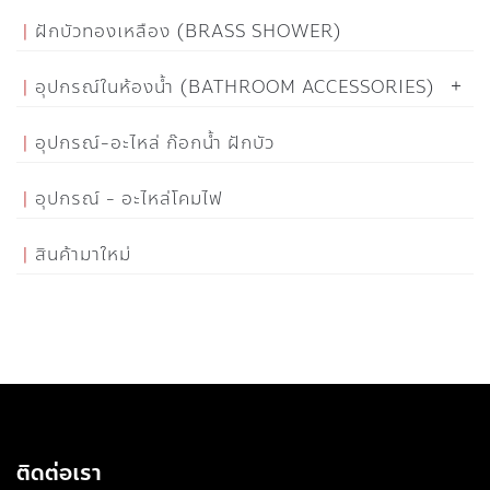
ฝักบัวทองเหลือง (BRASS SHOWER)
อุปกรณ์ในห้องน้ำ (BATHROOM ACCESSORIES)
อุปกรณ์-อะไหล่ ก๊อกน้ำ ฝักบัว
อุปกรณ์ - อะไหล่โคมไฟ
สินค้ามาใหม่
ติดต่อเรา