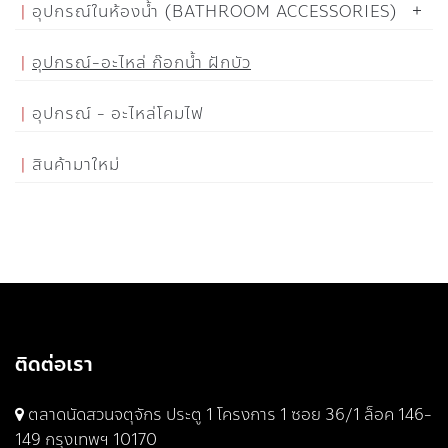
อุปกรณ์ในห้องน้ำ (BATHROOM ACCESSORIES)
อุปกรณ์-อะไหล่ ก๊อกน้ำ ฝักบัว
อุปกรณ์ - อะไหล่โคมไฟ
สินค้ามาใหม่
ติดต่อเรา
ตลาดนัดสวนจตุจักร ประตู 1 โครงการ 1 ซอย 36/1 ล็อค 146-
149 กรุงเทพฯ 10170