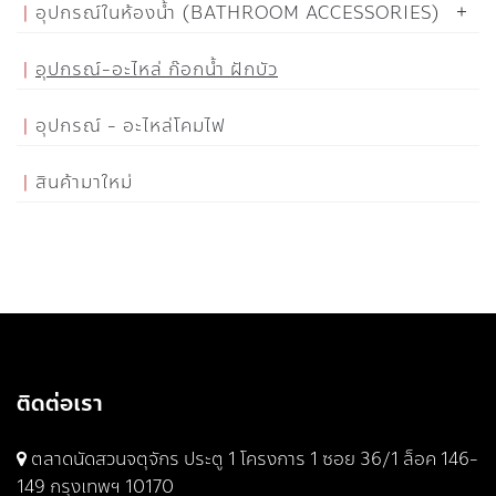
อุปกรณ์ในห้องน้ำ (BATHROOM ACCESSORIES)
อุปกรณ์-อะไหล่ ก๊อกน้ำ ฝักบัว
อุปกรณ์ - อะไหล่โคมไฟ
สินค้ามาใหม่
ติดต่อเรา
ตลาดนัดสวนจตุจักร ประตู 1 โครงการ 1 ซอย 36/1 ล็อค 146-
149 กรุงเทพฯ 10170