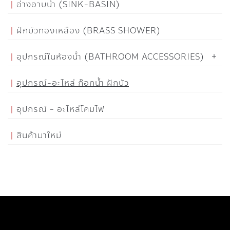
อ่างอาบน้ำ (SINK-BASIN)
ฝักบัวทองเหลือง (BRASS SHOWER)
อุปกรณ์ในห้องน้ำ (BATHROOM ACCESSORIES)
อุปกรณ์-อะไหล่ ก๊อกน้ำ ฝักบัว
อุปกรณ์ - อะไหล่โคมไฟ
สินค้ามาใหม่