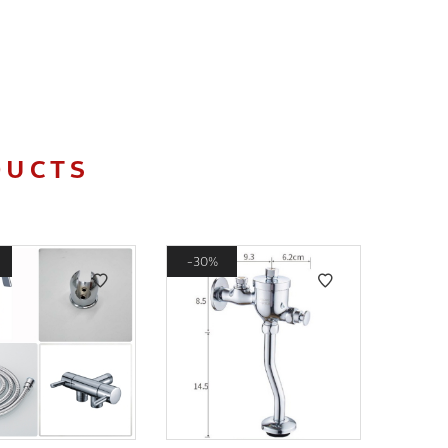
DUCTS
30%