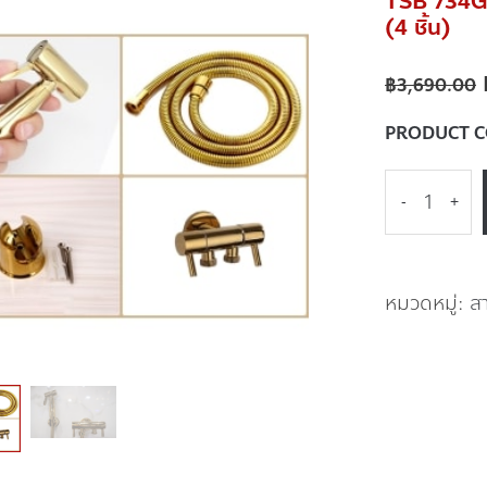
TSB 734G 
(4 ชิ้น)
฿
3,690.00
PRODUCT 
-
+
หมวดหมู่:
ส