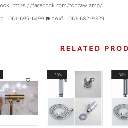
book: https://facebook.com/toncawlamp/
แอน 061-695-6499 ☎️ คุณต้น 061-682-9329
RELATED PRO
30%
30%