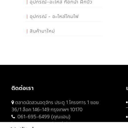
อุปกรณ์-อะไหล่ ก๊อกน้ำ ฝักบัว
อุปกรณ์ - อะไหล่โคมไฟ
สินค้ามาใหม่
ติดต่อเรา
ตลาดนัดสวนจตุจักร ประตู 1 โครงการ 1 ซอย
36/1 ล็อค 146-149 กรุงเทพฯ 10170
061-695-6499 (คุณแอน)
061-682-9329 (คุณต้น)