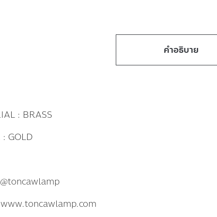
คำอธิบาย
IAL : BRASS
 : GOLD
: @toncawlamp
: www.toncawlamp.com