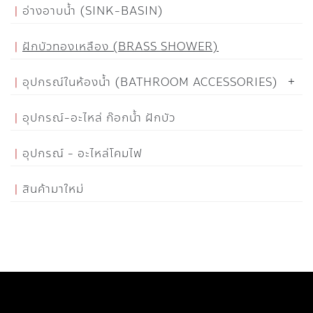
อ่างอาบน้ำ (SINK-BASIN)
ฝักบัวทองเหลือง (BRASS SHOWER)
อุปกรณ์ในห้องน้ำ (BATHROOM ACCESSORIES)
อุปกรณ์-อะไหล่ ก๊อกน้ำ ฝักบัว
อุปกรณ์ - อะไหล่โคมไฟ
สินค้ามาใหม่