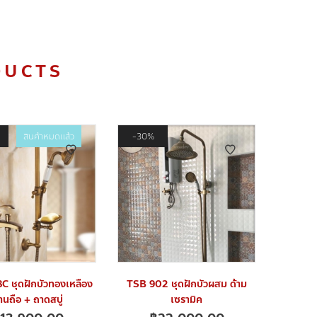
DUCTS
สินค้าหมดแล้ว
30%
C ชุดฝักบัวทองเหลือง
TSB 902 ชุดฝักบัวผสม ด้าม
้านถือ + ถาดสบู่
เซรามิค