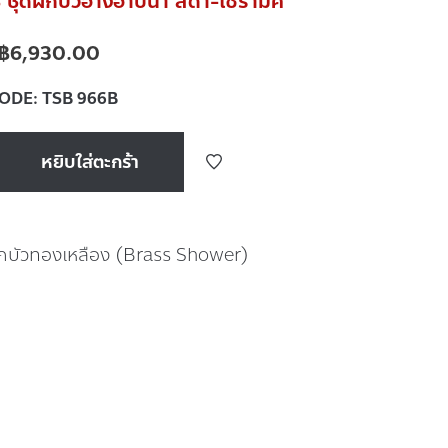
ุดฝักบัวอ่างอาบน้ำ สีดำ-เซรามิค
฿
6,930.00
CODE:
TSB 966B
หยิบใส่ตะกร้า
ักบัวทองเหลือง (Brass Shower)