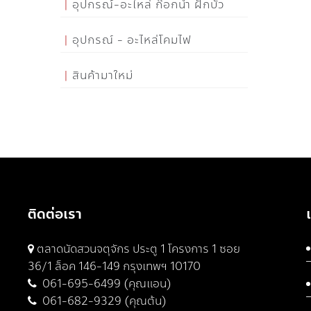
อุปกรณ์-อะไหล่ ก๊อกน้ำ ฝักบัว
อุปกรณ์ - อะไหล่โคมไฟ
สินค้ามาใหม่
ติดต่อเรา
ตลาดนัดสวนจตุจักร ประตู 1 โครงการ 1 ซอย
36/1 ล็อค 146-149 กรุงเทพฯ 10170
061-695-6499 (คุณแอน)
061-682-9329 (คุณต้น)