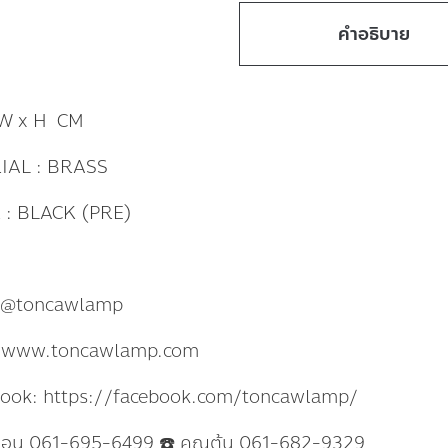
คำอธิบาย
 W x H CM
IAL : BRASS
: BLACK (PRE)
: @toncawlamp
: www.toncawlamp.com
book: https://facebook.com/toncawlamp/
แอน 061-695-6499 ☎️ คุณต้น 061-682-9329