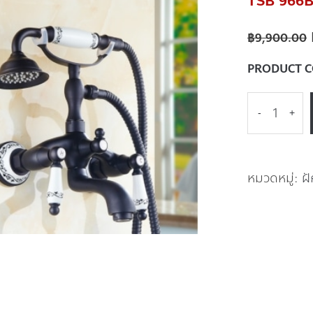
TSB 966B ช
฿
9,900.00
PRODUCT 
-
+
หมวดหมู่:
ฝ