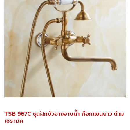
TSB 967C ชุดฝักบัวอ่างอาบน้ำ ก๊อกแขนยาว ด้าม
เซรามิค