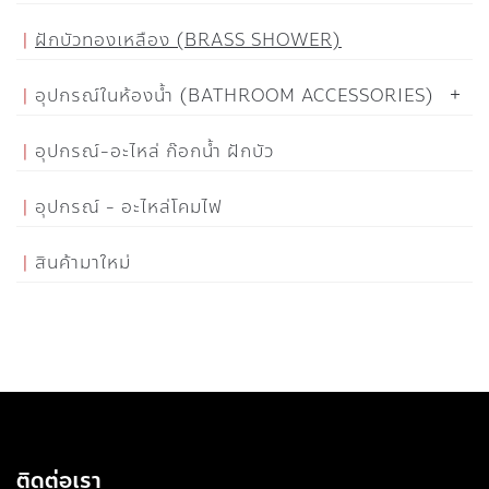
ฝักบัวทองเหลือง (BRASS SHOWER)
อุปกรณ์ในห้องน้ำ (BATHROOM ACCESSORIES)
อุปกรณ์-อะไหล่ ก๊อกน้ำ ฝักบัว
อุปกรณ์ - อะไหล่โคมไฟ
สินค้ามาใหม่
ติดต่อเรา