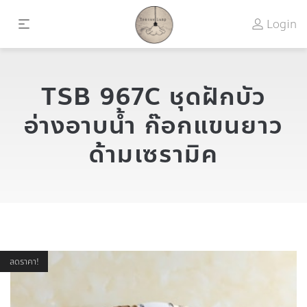
Login
TSB 967C ชุดฝักบัว
อ่างอาบน้ำ ก๊อกแขนยาว
ด้ามเซรามิค
ลดราคา!