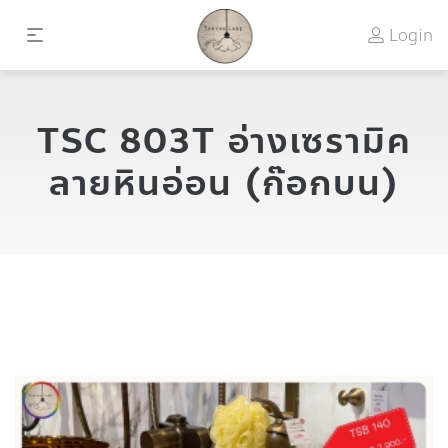
Login
TSC 803T อ่างเซรามิค
ลายหินอ่อน (ก๊อกบน)