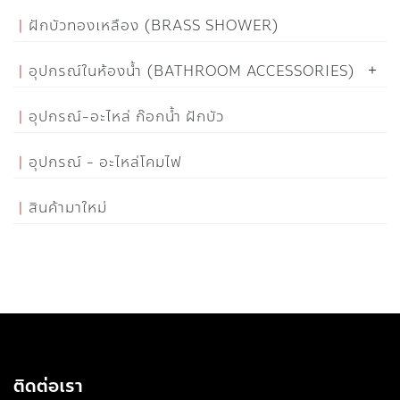
ฝักบัวทองเหลือง (BRASS SHOWER)
อุปกรณ์ในห้องน้ำ (BATHROOM ACCESSORIES)
อุปกรณ์-อะไหล่ ก๊อกน้ำ ฝักบัว
อุปกรณ์ - อะไหล่โคมไฟ
สินค้ามาใหม่
ติดต่อเรา