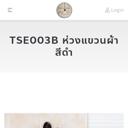
Login
TSE003B ห่วงแขวนผ้า
สีดำ