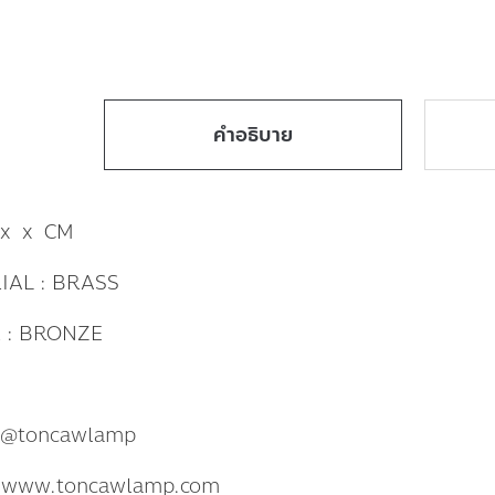
คำอธิบาย
 x x CM
IAL : BRASS
 : BRONZE
: @toncawlamp
: www.toncawlamp.com