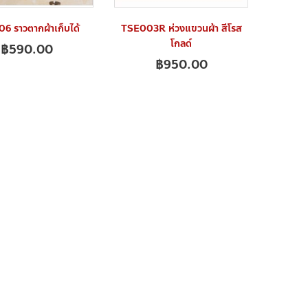
6 ราวตากผ้าเก็บได้
TSE003R ห่วงแขวนผ้า สีโรส
โกลด์
฿
590.00
฿
950.00