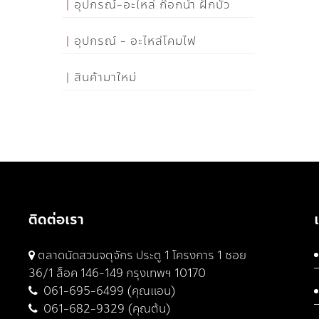
อุปกรณ์-อะไหล่ ก๊อกน้ำ ฝักบัว
อุปกรณ์ - อะไหล่โคมไฟ
สินค้ามาใหม่
ติดต่อเรา
ตลาดนัดสวนจตุจักร ประตู 1 โครงการ 1 ซอย
36/1 ล็อค 146-149 กรุงเทพฯ 10170
061-695-6499 (คุณแอน)
061-682-9329 (คุณต้น)