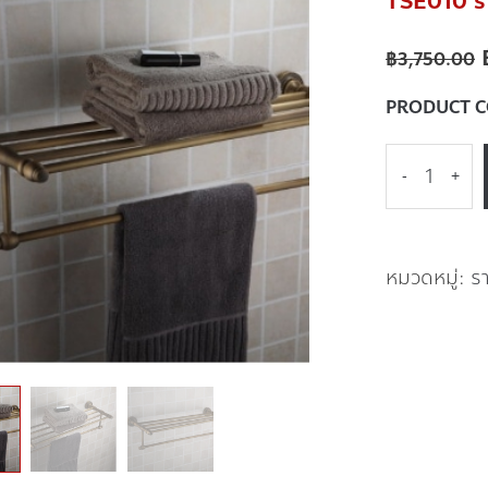
TSE010 รา
฿
3,750.00
PRODUCT 
-
+
หมวดหมู่:
ร