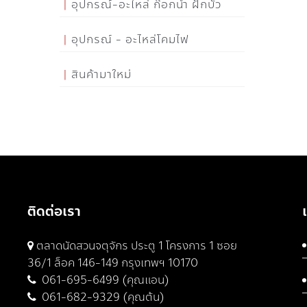
อุปกรณ์-อะไหล่ ก๊อกน้ำ ฝักบัว
อุปกรณ์ - อะไหล่โคมไฟ
สินค้ามาใหม่
ติดต่อเรา
ตลาดนัดสวนจตุจักร ประตู 1 โครงการ 1 ซอย
36/1 ล็อค 146-149 กรุงเทพฯ 10170
061-695-6499 (คุณแอน)
061-682-9329 (คุณต้น)