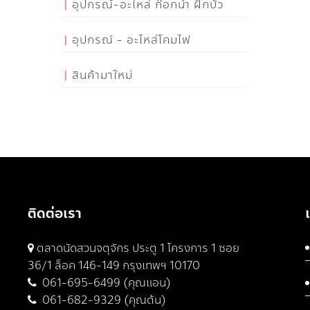
อุปกรณ์-อะไหล่ ก๊อกน้ำ ฝักบัว
อุปกรณ์ - อะไหล่โคมไฟ
สินค้ามาใหม่
ติดต่อเรา
ตลาดนัดสวนจตุจักร ประตู 1 โครงการ 1 ซอย
36/1 ล็อค 146-149 กรุงเทพฯ 10170
061-695-6499 (คุณแอน)
061-682-9329 (คุณต้น)