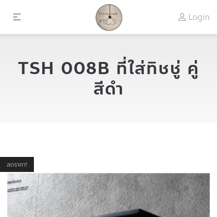
Login
TSH 008B ที่ใส่ทิชชู่ คู่
สีดำ
ลดราคา!