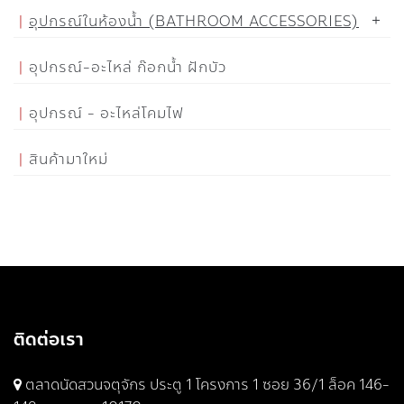
อุปกรณ์ในห้องน้ำ (BATHROOM ACCESSORIES)
อุปกรณ์-อะไหล่ ก๊อกน้ำ ฝักบัว
อุปกรณ์ - อะไหล่โคมไฟ
สินค้ามาใหม่
ติดต่อเรา
ตลาดนัดสวนจตุจักร ประตู 1 โครงการ 1 ซอย 36/1 ล็อค 146-