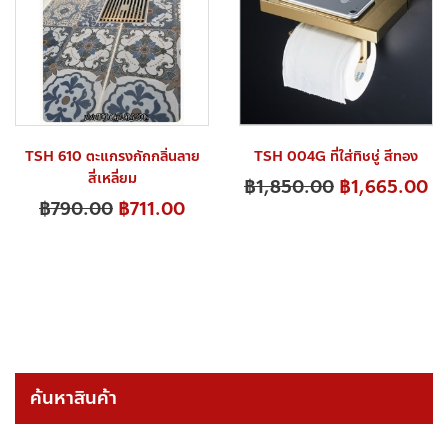
TSH 610 ตะแกรงกักกลิ่นลาย
TSH 004G ที่ใส่ทิชชู่ สีทอง
สี่เหลี่ยม
฿
1,850.00
฿
1,665.00
฿
790.00
฿
711.00
ค้นหาสินค้า