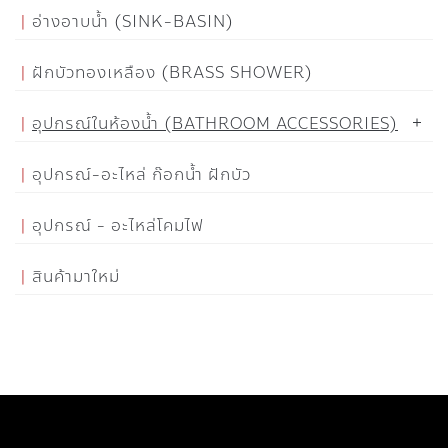
อ่างอาบน้ำ (SINK-BASIN)
ฝักบัวทองเหลือง (BRASS SHOWER)
อุปกรณ์ในห้องน้ำ (BATHROOM ACCESSORIES)
อุปกรณ์-อะไหล่ ก๊อกน้ำ ฝักบัว
อุปกรณ์ - อะไหล่โคมไฟ
สินค้ามาใหม่