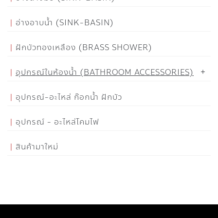
อ่างอาบน้ำ (SINK-BASIN)
ฝักบัวทองเหลือง (BRASS SHOWER)
อุปกรณ์ในห้องน้ำ (BATHROOM ACCESSORIES)
อุปกรณ์-อะไหล่ ก๊อกน้ำ ฝักบัว
อุปกรณ์ - อะไหล่โคมไฟ
สินค้ามาใหม่