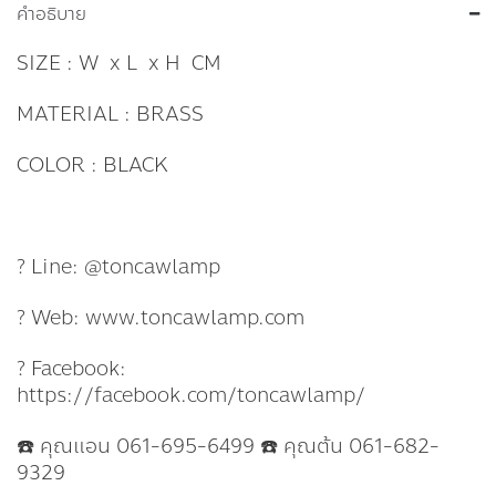
คำอธิบาย
SIZE : W x L x H CM
MATERIAL : BRASS
COLOR : BLACK
? Line: @toncawlamp
? Web: www.toncawlamp.com
? Facebook:
https://facebook.com/toncawlamp/
☎️ คุณแอน 061-695-6499 ☎️ คุณต้น 061-682-
9329