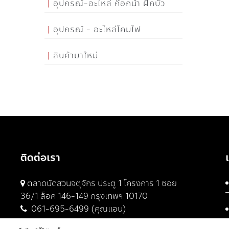
อุปกรณ์-อะไหล่ ก๊อกน้ำ ฝักบัว
อุปกรณ์ - อะไหล่โคมไฟ
สินค้ามาใหม่
ติดต่อเรา
ตลาดนัดสวนจตุจักร ประตู 1 โครงการ 1 ซอย
36/1 ล็อค 146-149 กรุงเทพฯ 10170
061-695-6499 (คุณแอน)
061-682-9329 (คุณต้น)