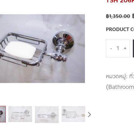
TSH 206K ท
฿
1,350.00
PRODUCT 
-
+
หมวดหมู่:
ที
(Bathroom