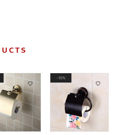
DUCTS
10%