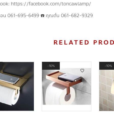
book: https://facebook.com/toncawlamp/
แอน 061-695-6499 ☎️ คุณต้น 061-682-9329
RELATED PRO
10%
10%