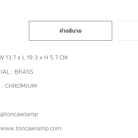
คำอธิบาย
W 13.7 x L 19.3 x H 5.7 CM
IAL : BRASS
 : CHROMIUM
: @toncawlamp
: www.toncawlamp.com