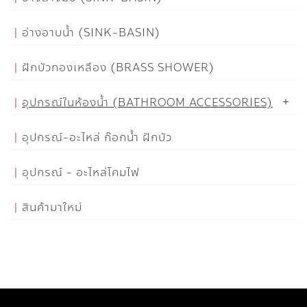
อ่างอาบน้ำ (SINK-BASIN)
ฝักบัวทองเหลือง (BRASS SHOWER)
อุปกรณ์ในห้องน้ำ (BATHROOM ACCESSORIES)
อุปกรณ์-อะไหล่ ก๊อกน้ำ ฝักบัว
อุปกรณ์ - อะไหล่โคมไฟ
สินค้ามาใหม่