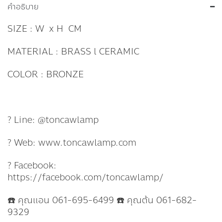
คำอธิบาย
SIZE : W x H CM
MATERIAL : BRASS l CERAMIC
COLOR : BRONZE
? Line: @toncawlamp
? Web: www.toncawlamp.com
? Facebook:
https://facebook.com/toncawlamp/
☎️ คุณแอน 061-695-6499 ☎️ คุณต้น 061-682-
9329