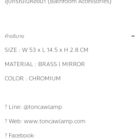
อุปกรณ์ในห้องน้ำ (Bathroom Accessories)
คำอธิบาย
SIZE : W 53 x L 14.5 x H 2.8 CM
MATERIAL : BRASS l MIRROR
COLOR : CHROMIUM
? Line: @toncawlamp
? Web: www.toncawlamp.com
? Facebook: