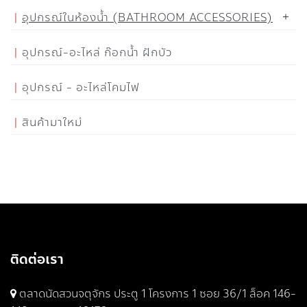
อุปกรณ์ในห้องน้ำ (BATHROOM ACCESSORIES)
อุปกรณ์-อะไหล่ ก๊อกน้ำ ฝักบัว
อุปกรณ์ - อะไหล่โคมไฟ
สินค้ามาใหม่
ติดต่อเรา
ตลาดนัดสวนจตุจักร ประตู 1 โครงการ 1 ซอย 36/1 ล็อค 146-