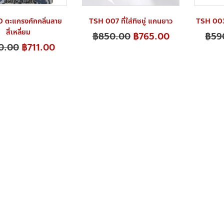
 ตะแกรงกักกลิ่นลาย
TSH 007 ที่ใส่ทิชชู่ แกนยาว
TSH 003R 
สี่เหลี่ยม
฿
850.00
฿
765.00
฿
59
0.00
฿
711.00