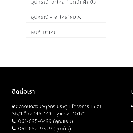
อุปกรณ์-อะไหล่ ก๊อกน้ำ ฝักบัว
อุปกรณ์ - อะไหล่โคมไฟ
สินค้ามาใหม่
ติดต่อเรา
ตลาดนัดสวนจตุจักร ประตู 1 โครงการ 1 ซอย
36/1 ล็อค 146-149 กรุงเทพฯ 10170
061-695-6499 (คุณแอน)
061-682-9329 (คุณต้น)