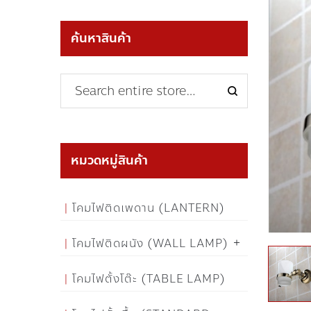
ค้นหาสินค้า
หมวดหมู่สินค้า
โคมไฟติดเพดาน (LANTERN)
โคมไฟติดผนัง (WALL LAMP)
โคมไฟตั้งโต๊ะ (TABLE LAMP)