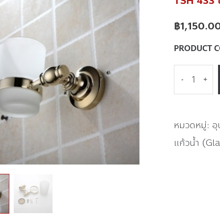
TSH 433 ขา
฿
1,150.0
PRODUCT 
-
+
หมวดหมู่:
อ
แก้วน้ำ (Gl