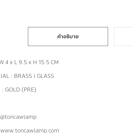
คำอธิบาย
W 4 x L 9.5 x H 15.5 CM
AL : BRASS l GLASS
 : GOLD (PRE)
: @toncawlamp
: www.toncawlamp.com