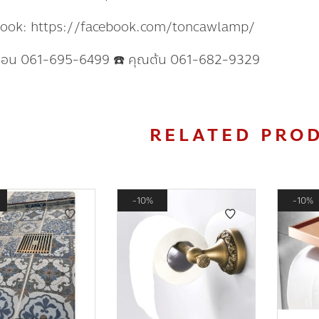
book: https://facebook.com/toncawlamp/
แอน 061-695-6499 ☎️ คุณต้น 061-682-9329
RELATED PRO
10%
10%