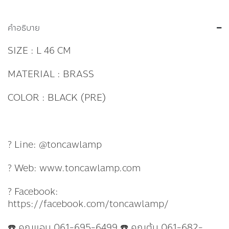
คำอธิบาย
SIZE : L 46 CM
MATERIAL : BRASS
COLOR : BLACK (PRE)
? Line: @toncawlamp
? Web: www.toncawlamp.com
? Facebook:
https://facebook.com/toncawlamp/
☎️ คุณแอน 061-695-6499 ☎️ คุณต้น 061-682-