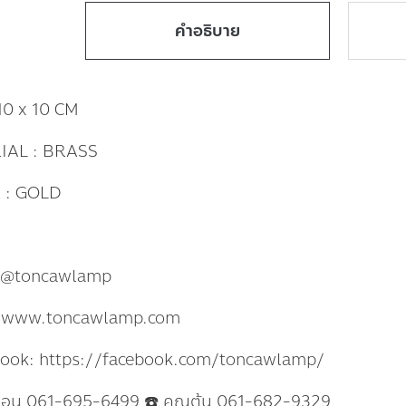
คำอธิบาย
10 x 10 CM
IAL : BRASS
 : GOLD
: @toncawlamp
: www.toncawlamp.com
book: https://facebook.com/toncawlamp/
แอน 061-695-6499 ☎️ คุณต้น 061-682-9329