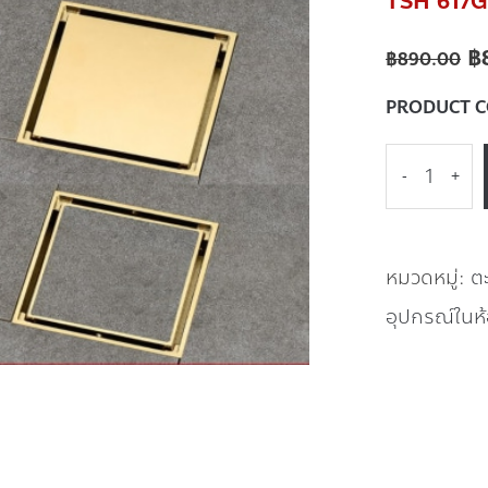
TSH 617G 
฿
฿
890.00
PRODUCT 
-
+
หมวดหมู่:
ต
อุปกรณ์ในห