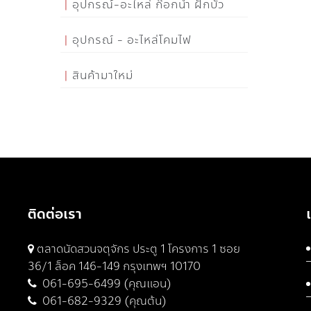
อุปกรณ์-อะไหล่ ก๊อกน้ำ ฝักบัว
อุปกรณ์ - อะไหล่โคมไฟ
สินค้ามาใหม่
ติดต่อเรา
ตลาดนัดสวนจตุจักร ประตู 1 โครงการ 1 ซอย
36/1 ล็อค 146-149 กรุงเทพฯ 10170
061-695-6499 (คุณแอน)
061-682-9329 (คุณต้น)