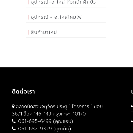
อุปกรณ์-อะไหล่ ก๊อกน้ำ ฝักบัว
อุปกรณ์ - อะไหล่โคมไฟ
สินค้ามาใหม่
ติดต่อเรา
ตลาดนัดสวนจตุจักร ประตู 1 โครงการ 1 ซอย
36/1 ล็อค 146-149 กรุงเทพฯ 10170
061-695-6499 (คุณแอน)
061-682-9329 (คุณต้น)